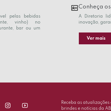
Conheça os
vel pelas bebidas
A Diretoria l
ente, vinho) no
inovação, gara
urante, bar ou um
.
Ver mais
Receba as atualizações d
brindes e notícias da AB