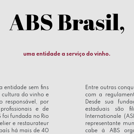
ABS Brasil,
uma entidade a serviço do vinho.
a entidade sem fins
Entre outras conq
a cultura do vinho e
com a regulament
 responsável, por
Desde sua fundaç
rofissionais e de
estaduais são fi
S foi fundada no Rio
Internationale (A
lier e restaurateur
representante mund
 país há mais de 40
cabe à ABS organ