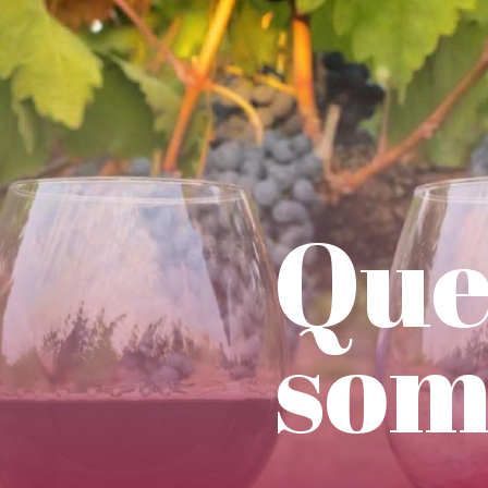
Qu
som