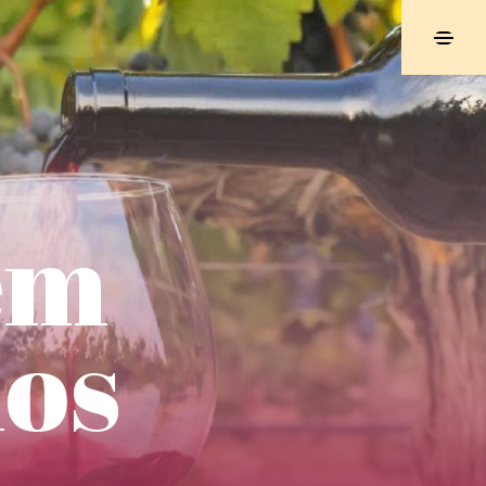
em
os