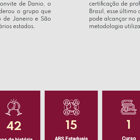
convite de Danio, o
certificação de pro
iderou o grupo que
Brasil, esse últi
o de Janeiro e São
pode alcançar no p
ários estados.
metodologia utiliz
1
15
42
Curso
ABS Estaduais
os de história